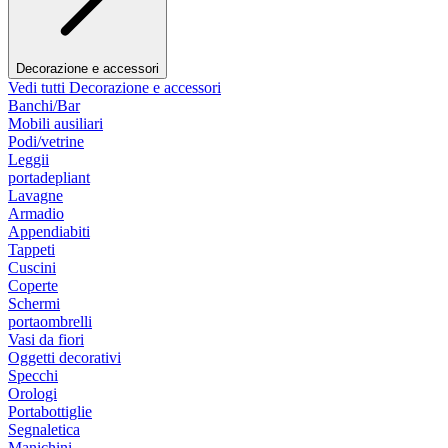
Decorazione e accessori
Vedi tutti Decorazione e accessori
Banchi/Bar
Mobili ausiliari
Podi/vetrine
Leggii
portadepliant
Lavagne
Armadio
Appendiabiti
Tappeti
Cuscini
Coperte
Schermi
portaombrelli
Vasi da fiori
Oggetti decorativi
Specchi
Orologi
Portabottiglie
Segnaletica
Manichini