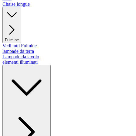
Chaise longue
Fulmine
Vedi tutti Fulmine
lampade da terra
Lampade da tavolo
elementi illuminati