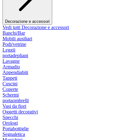
Decorazione e accessori
Vedi tutti Decorazione e accessori
Banchi/Bar
Mobili ausiliari
Podi/vetrine
Leggii
portadepliant
Lavagne
Armadio
Appendiabiti
Tappeti
Cuscini
Coperte
Schermi
portaombrelli
Vasi da fiori
Oggetti decorativi
Specchi
Orologi
Portabottiglie
Segnaletica
Manichini