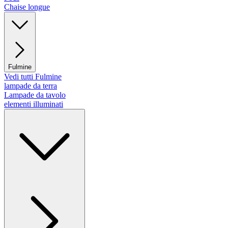
Chaise longue
Fulmine
Vedi tutti Fulmine
lampade da terra
Lampade da tavolo
elementi illuminati