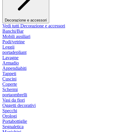
Decorazione e accessori
Vedi tutti Decorazione e accessori
Banchi/Bar
Mobili ausiliari
Podi/vetrine
Leggii
portadepliant
Lavagne
Armadio
Appendiabiti
Tappeti
Cuscini
Coperte
Schermi
portaombrelli
Vasi da fiori
Oggetti decorativi
Specchi
Orologi
Portabottiglie
Segnaletica
Manichini