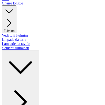
Chaise longue
Fulmine
Vedi tutti Fulmine
lampade da terra
Lampade da tavolo
elementi illuminati