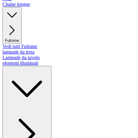
Chaise longue
Fulmine
Vedi tutti Fulmine
lampade da terra
Lampade da tavolo
elementi illuminati