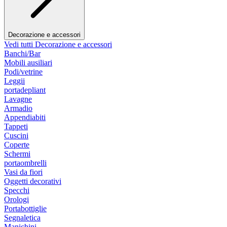
Decorazione e accessori
Vedi tutti Decorazione e accessori
Banchi/Bar
Mobili ausiliari
Podi/vetrine
Leggii
portadepliant
Lavagne
Armadio
Appendiabiti
Tappeti
Cuscini
Coperte
Schermi
portaombrelli
Vasi da fiori
Oggetti decorativi
Specchi
Orologi
Portabottiglie
Segnaletica
Manichini