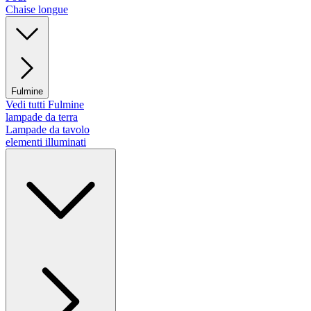
Chaise longue
Fulmine
Vedi tutti Fulmine
lampade da terra
Lampade da tavolo
elementi illuminati