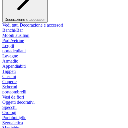
Decorazione e accessori
Vedi tutti Decorazione e accessori
Banchi/Bar
Mobili ausiliari
Podi/vetrine
Leggii
portadepliant
Lavagne
Armadio
Appendiabiti
Tappeti
Cuscini
Coperte
Schermi
portaombrelli
Vasi da fiori
Oggetti decorativi
Specchi
Orologi
Portabottiglie
Segnaletica
Manichini