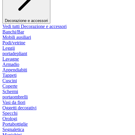
Decorazione e accessori
Vedi tutti Decorazione e accessori
Banchi/Bar
Mobili ausiliari
Podi/vetrine
Leggii
portadepliant
Lavagne
Armadio
Appendiabiti
Tappeti
Cuscini
Coperte
Schermi
portaombrelli
Vasi da fiori
Oggetti decorativi
Specchi
Orologi
Portabottiglie
Segnaletica
Manichini