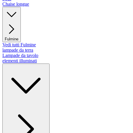
Chaise longue
Fulmine
Vedi tutti Fulmine
lampade da terra
Lampade da tavolo
elementi illuminati