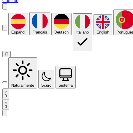
Contatto
Español
Français
Deutsch
Italiano
English
Portuguê
IT
Naturalmente
Scuro
Sistema
0
0