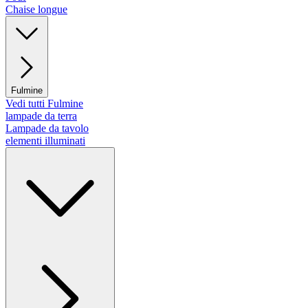
Chaise longue
Fulmine
Vedi tutti Fulmine
lampade da terra
Lampade da tavolo
elementi illuminati