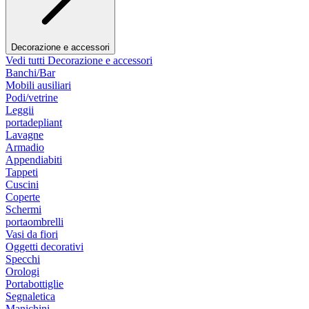
Decorazione e accessori
Vedi tutti Decorazione e accessori
Banchi/Bar
Mobili ausiliari
Podi/vetrine
Leggii
portadepliant
Lavagne
Armadio
Appendiabiti
Tappeti
Cuscini
Coperte
Schermi
portaombrelli
Vasi da fiori
Oggetti decorativi
Specchi
Orologi
Portabottiglie
Segnaletica
Manichini