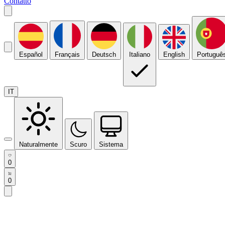
Contatto
Español
Français
Deutsch
Italiano
English
Portuguê
IT
Naturalmente
Scuro
Sistema
0
0