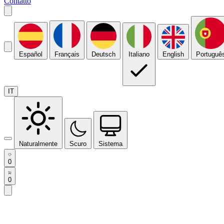
Contatto
Español
Français
Deutsch
Italiano
English
Portuguê
IT
Naturalmente
Scuro
Sistema
0
0