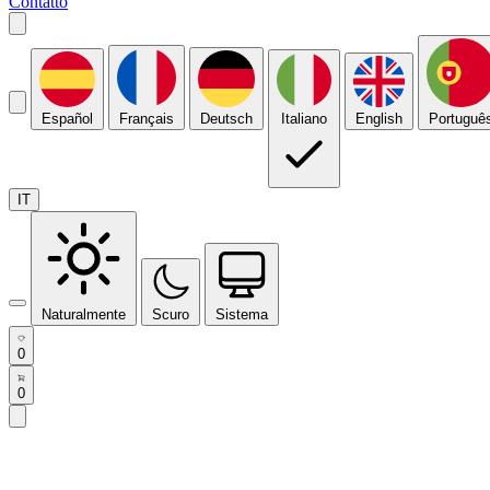
Contatto
Español
Français
Deutsch
Italiano
English
Portuguê
IT
Naturalmente
Scuro
Sistema
0
0