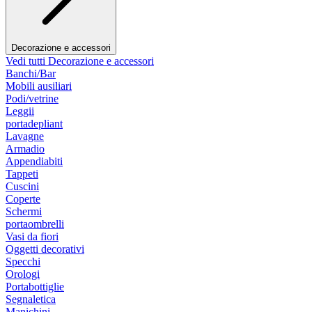
Decorazione e accessori
Vedi tutti Decorazione e accessori
Banchi/Bar
Mobili ausiliari
Podi/vetrine
Leggii
portadepliant
Lavagne
Armadio
Appendiabiti
Tappeti
Cuscini
Coperte
Schermi
portaombrelli
Vasi da fiori
Oggetti decorativi
Specchi
Orologi
Portabottiglie
Segnaletica
Manichini