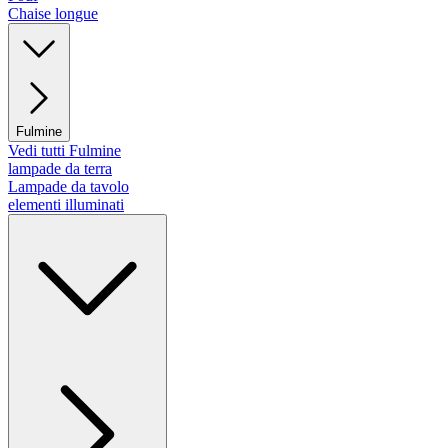
Chaise longue
Fulmine
Vedi tutti Fulmine
lampade da terra
Lampade da tavolo
elementi illuminati