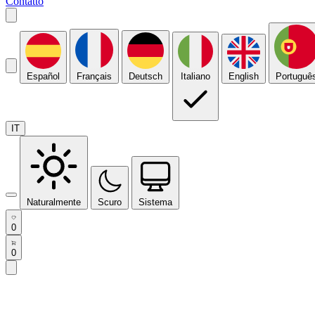
Contatto
Español
Français
Deutsch
Italiano
English
Portuguê
IT
Naturalmente
Scuro
Sistema
0
0