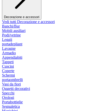
Decorazione e accessori
Vedi tutti Decorazione e accessori
Banchi/Bar
Mobili ausiliari
Podi/vetrine
Leggii
portadepliant
Lavagne
Armadio
Appendiabiti
Tappeti
Cuscini
Coperte
Schermi
portaombrelli
Vasi da fiori
Oggetti decorativi
Specchi
Orologi
Portabottiglie
Segnaletica
Manichini