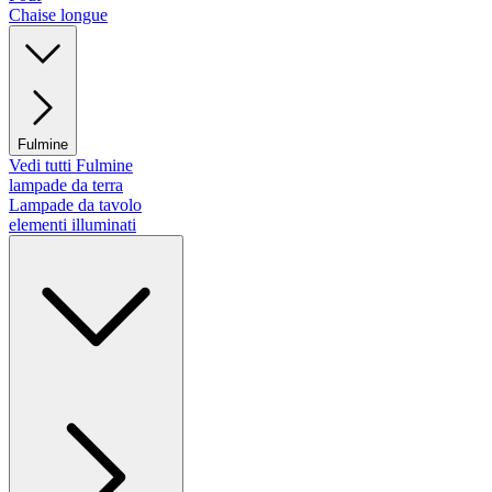
Chaise longue
Fulmine
Vedi tutti Fulmine
lampade da terra
Lampade da tavolo
elementi illuminati