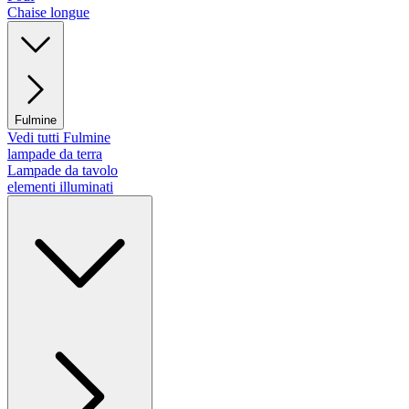
Chaise longue
Fulmine
Vedi tutti Fulmine
lampade da terra
Lampade da tavolo
elementi illuminati