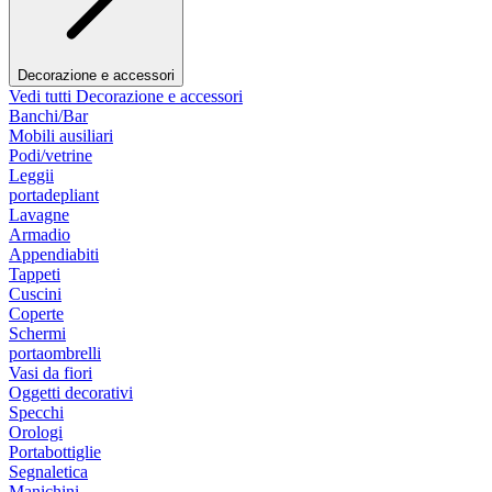
Decorazione e accessori
Vedi tutti Decorazione e accessori
Banchi/Bar
Mobili ausiliari
Podi/vetrine
Leggii
portadepliant
Lavagne
Armadio
Appendiabiti
Tappeti
Cuscini
Coperte
Schermi
portaombrelli
Vasi da fiori
Oggetti decorativi
Specchi
Orologi
Portabottiglie
Segnaletica
Manichini