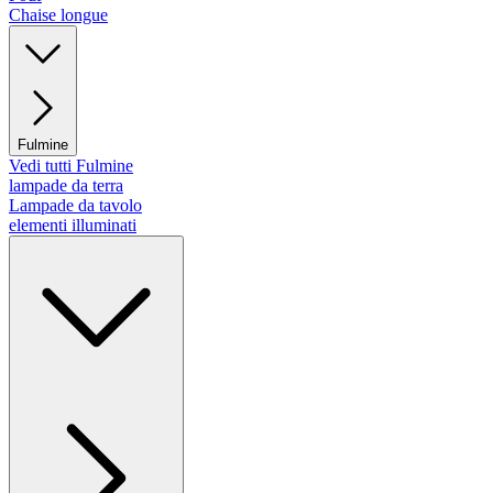
Chaise longue
Fulmine
Vedi tutti Fulmine
lampade da terra
Lampade da tavolo
elementi illuminati