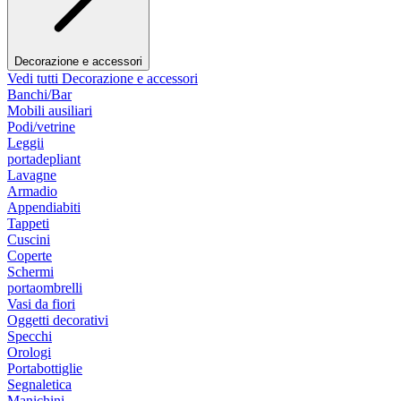
Decorazione e accessori
Vedi tutti Decorazione e accessori
Banchi/Bar
Mobili ausiliari
Podi/vetrine
Leggii
portadepliant
Lavagne
Armadio
Appendiabiti
Tappeti
Cuscini
Coperte
Schermi
portaombrelli
Vasi da fiori
Oggetti decorativi
Specchi
Orologi
Portabottiglie
Segnaletica
Manichini