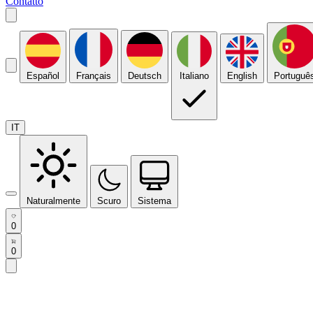
Contatto
Español
Français
Deutsch
Italiano
English
Portuguê
IT
Naturalmente
Scuro
Sistema
0
0