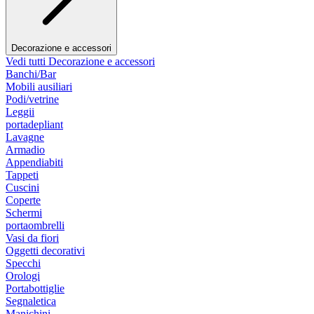
Decorazione e accessori
Vedi tutti Decorazione e accessori
Banchi/Bar
Mobili ausiliari
Podi/vetrine
Leggii
portadepliant
Lavagne
Armadio
Appendiabiti
Tappeti
Cuscini
Coperte
Schermi
portaombrelli
Vasi da fiori
Oggetti decorativi
Specchi
Orologi
Portabottiglie
Segnaletica
Manichini