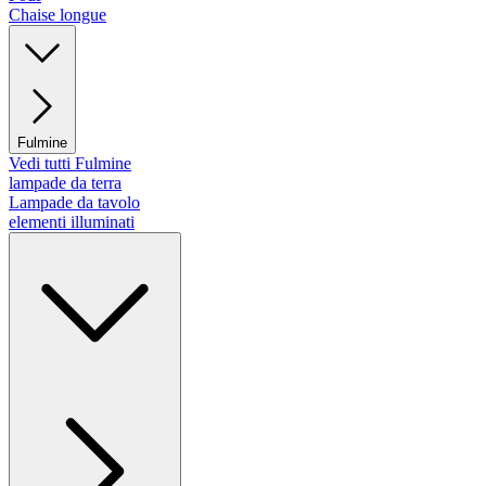
Chaise longue
Fulmine
Vedi tutti Fulmine
lampade da terra
Lampade da tavolo
elementi illuminati