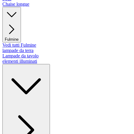
Chaise longue
Fulmine
Vedi tutti Fulmine
lampade da terra
Lampade da tavolo
elementi illuminati