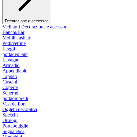
Decorazione e accessori
Vedi tutti Decorazione e accessori
Banchi/Bar
Mobili ausiliari
Podi/vetrine
Leggii
portadepliant
Lavagne
Armadio
Appendiabiti
Tappeti
Cuscini
Coperte
Schermi
portaombrelli
Vasi da fiori
Oggetti decorativi
Specchi
Orologi
Portabottiglie
Segnaletica
Manichini