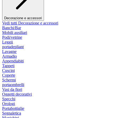
Decorazione e accessori
Vedi tutti Decorazione e accessori
Banchi/Bar
Mobili ausiliari
Podi/vetrine
Leggii
portadepliant
Lavagne
Armadio
Appendiabiti
Tappeti
Cuscini
Coperte
Schermi
portaombrelli
Vasi da fiori
Oggetti decorativi
Specchi
Orologi
Portabottiglie
Segnaletica
Manichini