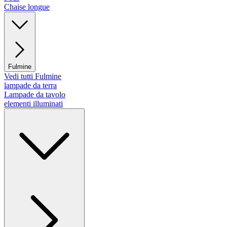
Chaise longue
Fulmine
Vedi tutti Fulmine
lampade da terra
Lampade da tavolo
elementi illuminati