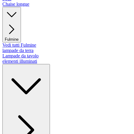
Chaise longue
Fulmine
Vedi tutti Fulmine
lampade da terra
Lampade da tavolo
elementi illuminati