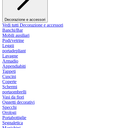
Decorazione e accessori
Vedi tutti Decorazione e accessori
Banchi/Bar
Mobili ausiliari
Podi/vetrine
Leggii
portadepliant
Lavagne
Armadio
Appendiabiti
Tappeti
Cuscini
Coperte
Schermi
portaombrelli
Vasi da fiori
Oggetti decorativi
Specchi
Orologi
Portabottiglie
Segnaletica
Manichini