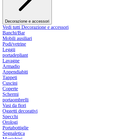
Decorazione e accessori
Vedi tutti Decorazione e accessori
Banchi/Bar
Mobili ausiliari
Podi/vetrine
Leggii
portadepliant
Lavagne
Armadio
Appendiabiti
Tappeti
Cuscini
Coperte
Schermi
portaombrelli
Vasi da fiori
Oggetti decorativi
Specchi
Orologi
Portabottiglie
Segnaletica
Manichini