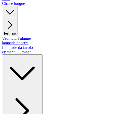
Chaise longue
Fulmine
Vedi tutti Fulmine
lampade da terra
Lampade da tavolo
elementi illuminati