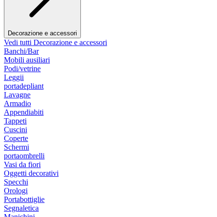
Decorazione e accessori
Vedi tutti Decorazione e accessori
Banchi/Bar
Mobili ausiliari
Podi/vetrine
Leggii
portadepliant
Lavagne
Armadio
Appendiabiti
Tappeti
Cuscini
Coperte
Schermi
portaombrelli
Vasi da fiori
Oggetti decorativi
Specchi
Orologi
Portabottiglie
Segnaletica
Manichini