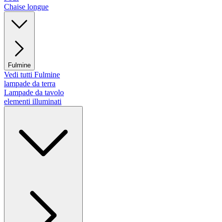
Chaise longue
Fulmine
Vedi tutti Fulmine
lampade da terra
Lampade da tavolo
elementi illuminati