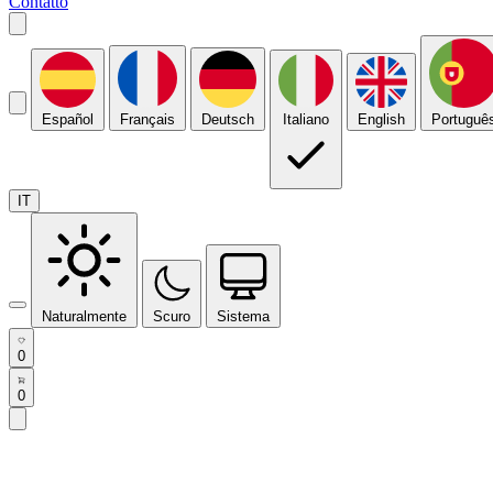
Contatto
Español
Français
Deutsch
Italiano
English
Portuguê
IT
Naturalmente
Scuro
Sistema
0
0