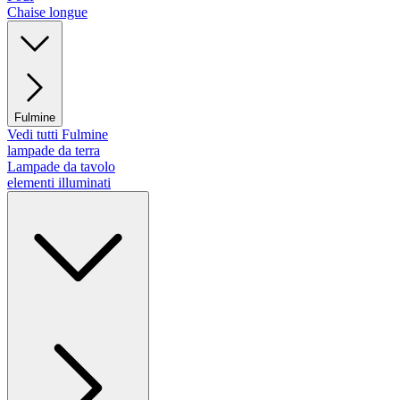
Chaise longue
Fulmine
Vedi tutti Fulmine
lampade da terra
Lampade da tavolo
elementi illuminati