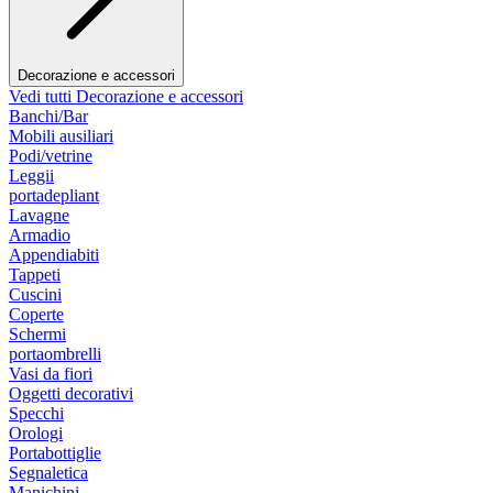
Decorazione e accessori
Vedi tutti Decorazione e accessori
Banchi/Bar
Mobili ausiliari
Podi/vetrine
Leggii
portadepliant
Lavagne
Armadio
Appendiabiti
Tappeti
Cuscini
Coperte
Schermi
portaombrelli
Vasi da fiori
Oggetti decorativi
Specchi
Orologi
Portabottiglie
Segnaletica
Manichini