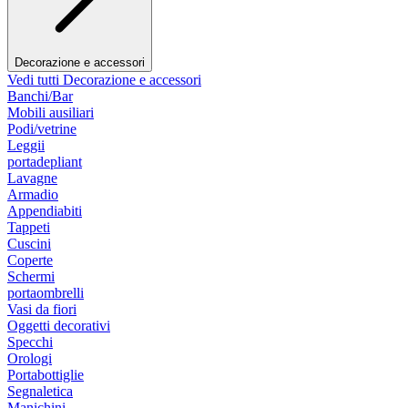
Decorazione e accessori
Vedi tutti Decorazione e accessori
Banchi/Bar
Mobili ausiliari
Podi/vetrine
Leggii
portadepliant
Lavagne
Armadio
Appendiabiti
Tappeti
Cuscini
Coperte
Schermi
portaombrelli
Vasi da fiori
Oggetti decorativi
Specchi
Orologi
Portabottiglie
Segnaletica
Manichini