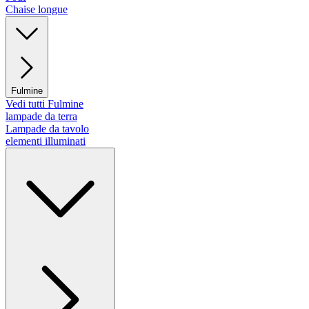
Chaise longue
Fulmine
Vedi tutti Fulmine
lampade da terra
Lampade da tavolo
elementi illuminati