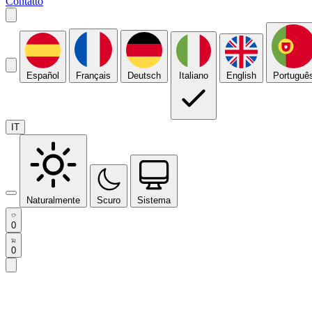
Contatto
Español
Français
Deutsch
Italiano
English
Portuguê
IT
Naturalmente
Scuro
Sistema
0
0