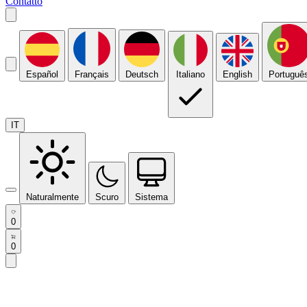
Contatto
Español
Français
Deutsch
Italiano
English
Portuguê
IT
Naturalmente
Scuro
Sistema
0
0