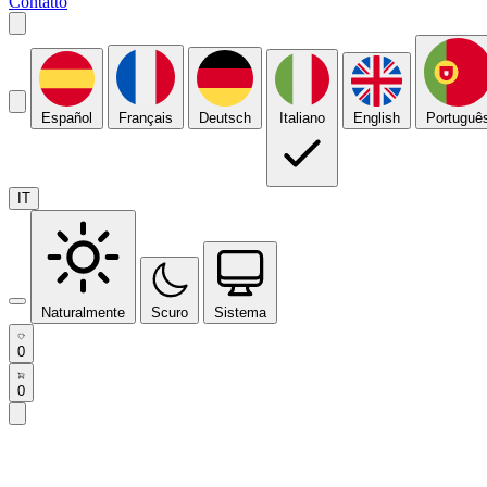
Contatto
Español
Français
Deutsch
Italiano
English
Portuguê
IT
Naturalmente
Scuro
Sistema
0
0