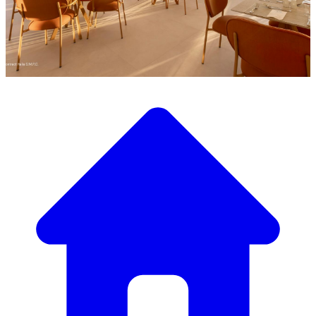
Scopri la nostra ampia selezione di mobili di design
Il Nostro Catalogo Mobili
Dai tavoli e sedie eleganti a divani e poltrone di lusso,
abbiamo tutto il necessario per creare l’atmosfera perfetta.