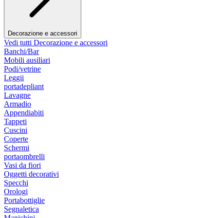
Decorazione e accessori
Vedi tutti Decorazione e accessori
Banchi/Bar
Mobili ausiliari
Podi/vetrine
Leggii
portadepliant
Lavagne
Armadio
Appendiabiti
Tappeti
Cuscini
Coperte
Schermi
portaombrelli
Vasi da fiori
Oggetti decorativi
Specchi
Orologi
Portabottiglie
Segnaletica
Manichini