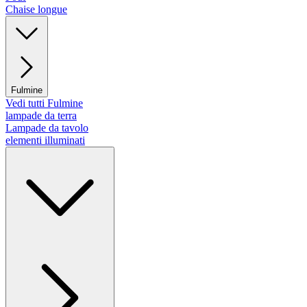
Chaise longue
Fulmine
Vedi tutti Fulmine
lampade da terra
Lampade da tavolo
elementi illuminati