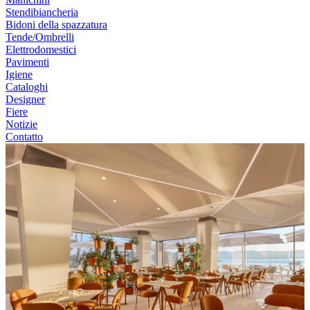
Stendibiancheria
Bidoni della spazzatura
Tende/Ombrelli
Elettrodomestici
Pavimenti
Igiene
Cataloghi
Designer
Fiere
Notizie
Contatto