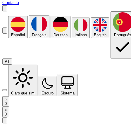
Contacto
Español
Français
Deutsch
Italiano
English
Portuguê
PT
Claro que sim
Escuro
Sistema
0
0