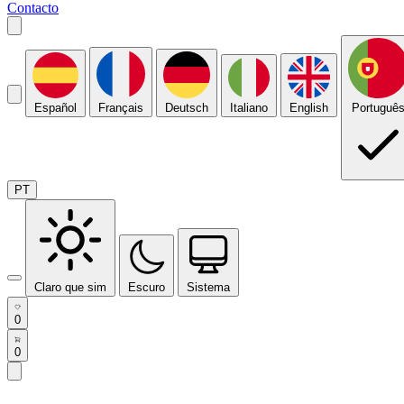
Contacto
Español
Français
Deutsch
Italiano
English
Portuguê
PT
Claro que sim
Escuro
Sistema
0
0