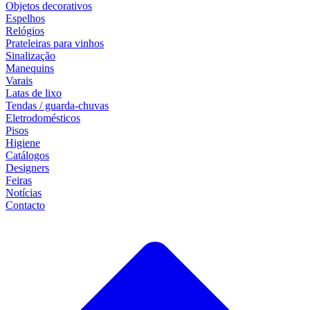
Objetos decorativos
Espelhos
Relógios
Prateleiras para vinhos
Sinalização
Manequins
Varais
Latas de lixo
Tendas / guarda-chuvas
Eletrodomésticos
Pisos
Higiene
Catálogos
Designers
Feiras
Notícias
Contacto