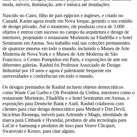
moda, móveis, iluminação, arte e música até instalações.
Nascido no Cairo, filho de pais egípcios e ingleses, e criado no
Canadá, Karim agora reside em Nova Iorque, gerindo o seu estúdio
de design privado. Até o momento, ele produziu cerca de 3.000
objetos e entrou com sucesso no campo da arquitetura e design de
interiores, projetando o restaurante Morimoto na Filadélfia e o hotel
Semiramis em Atenas. Seu trabalho está nas coleções permanentes
de quatorze museus em todo o mundo, incluindo o Museu de Arte
Moderna de Nova York e o Museu de Arte Moderna de São
Francisco, o Centro Pompidou em Paris, e exposições de arte em
diferentes galerias. Rashid foi Professor Associado de Design
Industrial por 10 anos e agora é palestrante frequente em
universidades e conferências em todo o mundo.
Os designs premiados de Rashid incluem objetos democráticos
como Waste Can Garbo e Oh President da Umbra, interiores como o
restaurante Morimoto, Filadélfia e o hotel Semiramis em Atenas, e
exposições para Deutsche Bank e Audi. Rashid colaborou com
clientes para criar design democrático para Method e Dirt Devil,
bicicletas Biomega, móveis para Artemide e Magis, identidade de
marca para Citibank e Hyundai, produtos de alta tecnologia para
LaCie e Samsung e produtos de luxo para Veuve Clicquot,
Swarovski e Kenzo, para citar alguns.