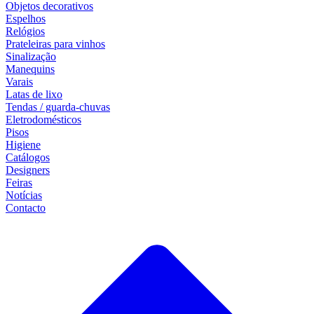
Objetos decorativos
Espelhos
Relógios
Prateleiras para vinhos
Sinalização
Manequins
Varais
Latas de lixo
Tendas / guarda-chuvas
Eletrodomésticos
Pisos
Higiene
Catálogos
Designers
Feiras
Notícias
Contacto