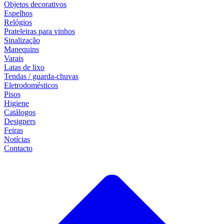
Objetos decorativos
Espelhos
Relógios
Prateleiras para vinhos
Sinalização
Manequins
Varais
Latas de lixo
Tendas / guarda-chuvas
Eletrodomésticos
Pisos
Higiene
Catálogos
Designers
Feiras
Notícias
Contacto