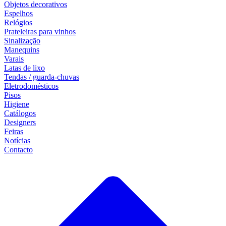
Objetos decorativos
Espelhos
Relógios
Prateleiras para vinhos
Sinalização
Manequins
Varais
Latas de lixo
Tendas / guarda-chuvas
Eletrodomésticos
Pisos
Higiene
Catálogos
Designers
Feiras
Notícias
Contacto