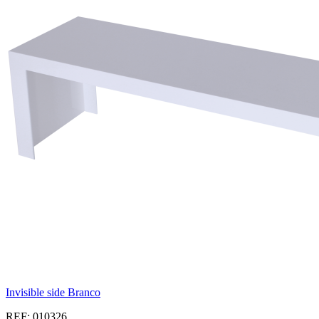
Invisible side Branco
REF: 010326