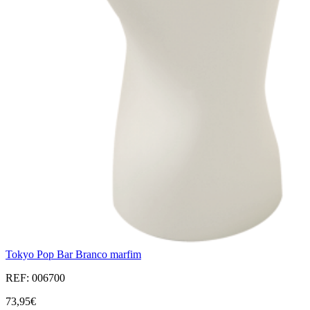
Tokyo Pop Bar Branco marfim
REF: 006700
73,95€