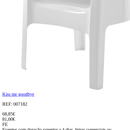
Kiss me goodbye
REF: 007182
68,85€
81,00€
FE
Eventos com duração superior a 4 dias, feiras comerciais ou