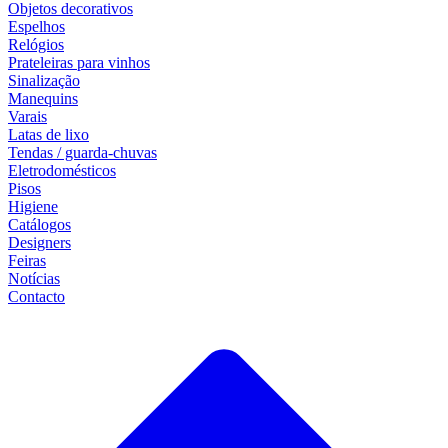
Objetos decorativos
Espelhos
Relógios
Prateleiras para vinhos
Sinalização
Manequins
Varais
Latas de lixo
Tendas / guarda-chuvas
Eletrodomésticos
Pisos
Higiene
Catálogos
Designers
Feiras
Notícias
Contacto