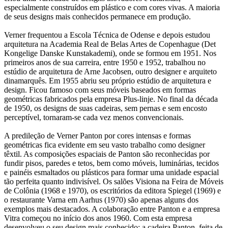
especialmente construídos em plástico e com cores vivas. A maioria
de seus designs mais conhecidos permanece em produção.
Verner frequentou a Escola Técnica de Odense e depois estudou
arquitetura na Academia Real de Belas Artes de Copenhague (Det
Kongelige Danske Kunstakademi), onde se formou em 1951. Nos
primeiros anos de sua carreira, entre 1950 e 1952, trabalhou no
estúdio de arquitetura de Arne Jacobsen, outro designer e arquiteto
dinamarquês. Em 1955 abriu seu próprio estúdio de arquitetura e
design. Ficou famoso com seus móveis baseados em formas
geométricas fabricados pela empresa Plus-linje. No final da década
de 1950, os designs de suas cadeiras, sem pernas e sem encosto
perceptível, tornaram-se cada vez menos convencionais.
A predileção de Verner Panton por cores intensas e formas
geométricas fica evidente em seu vasto trabalho como designer
têxtil. As composições espaciais de Panton são reconhecidas por
fundir pisos, paredes e tetos, bem como móveis, luminárias, tecidos
e painéis esmaltados ou plásticos para formar uma unidade espacial
tão perfeita quanto indivisível. Os salões Visiona na Feira de Móveis
de Colônia (1968 e 1970), os escritórios da editora Spiegel (1969) e
o restaurante Varna em Aarhus (1970) são apenas alguns dos
exemplos mais destacados. A colaboração entre Panton e a empresa
Vitra começou no início dos anos 1960. Com esta empresa
desenvolveu o seu design mais conhecido: a cadeira Panton, feita de