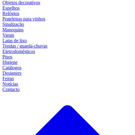
Objetos decorativos
Espelhos
Relógios
Prateleiras para vinhos
Sinalização
Manequins
Varais
Latas de lixo
Tendas / guarda-chuvas
Eletrodomésticos
Pisos
Higiene
Catálogos
Designers
Feiras
Notícias
Contacto