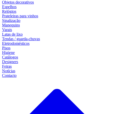
Objetos decorativos
Espelhos
Relógios
Prateleiras para vinhos
Sinalização
Manequins
Varais
Latas de lixo
Tendas / guarda-chuvas
Eletrodomésticos
Pisos
Higiene
Catálogos
Designers
Feiras
Notícias
Contacto