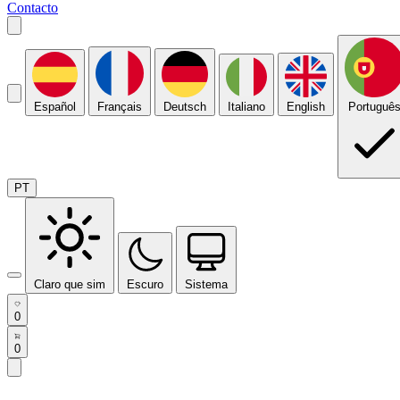
Contacto
Español
Français
Deutsch
Italiano
English
Portuguê
PT
Claro que sim
Escuro
Sistema
0
0