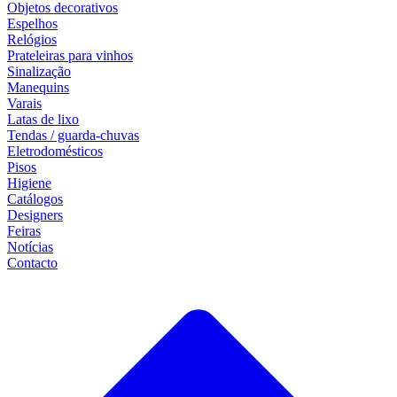
Objetos decorativos
Espelhos
Relógios
Prateleiras para vinhos
Sinalização
Manequins
Varais
Latas de lixo
Tendas / guarda-chuvas
Eletrodomésticos
Pisos
Higiene
Catálogos
Designers
Feiras
Notícias
Contacto