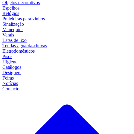
Objetos decorativos
Espelhos
Relógios
Prateleiras para vinhos
Sinalização
Manequins
Varais
Latas de lixo
Tendas / guarda-chuvas
Eletrodomésticos
Pisos
Higiene
Catálogos
Designers
Feiras
Notícias
Contacto