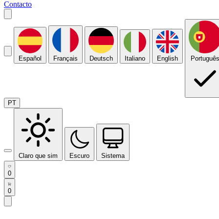
Contacto
Español
Français
Deutsch
Italiano
English
Portuguê
PT
Claro que sim
Escuro
Sistema
0
0