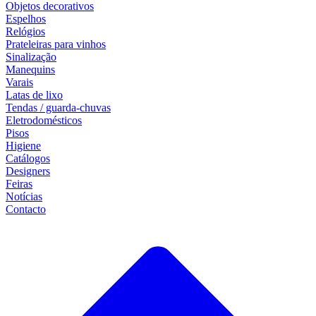
Objetos decorativos
Espelhos
Relógios
Prateleiras para vinhos
Sinalização
Manequins
Varais
Latas de lixo
Tendas / guarda-chuvas
Eletrodomésticos
Pisos
Higiene
Catálogos
Designers
Feiras
Notícias
Contacto