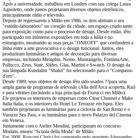
Após a universidade, trabalhou em Londres com sua colega Laura
Agnoletto, onde juntos projetaram diversos objetos eletrônicos,
principalmente rádio e televisão.
Depois de regressarem a Milão em 1986, os dois abriram o seu
"estúdio-laboratório" no coração da cidade, um espaço criado tanto
para exposição como para o processo de design. Desde então, têm
participado em inúmeras exposições em toda a Itália e no
estrangeiro, mostrando as suas peças "ONEOFF" que confundem a
linha entre a arte provocativa e o design funcional. Juntos, eles
produziram luminárias e artigos de decoração para diversas
empresas, incluindo Memphis, Nemo, Mastrangelo, FontanaArte,
Pallucco, Zeus, State, Slides, Glas, Martini e Swatch. O design da
sua lâmpada Kundalini "Shakti" foi selecionado para o "Compasso
d'oro".
Desde 1989, seus objetos de design têm sido usados ??para uma
ampla gama de programas de televisão (Alla dell'Arca scoperta, Rai)
e para vitrines (incluindo a loja principal da Fiorucci em Milão).
Ele projetou os interiores de empresas como Clear Channel e Make
Italia Italia, e os interiores do Hotel Le Terrazze em Ispra. Eles
também projetaram as luminárias para a ciclovia de San Remo e o
Varazze Sea Pass, e as luminárias para o novo Palazzo del Cinema
em Veneza.
Juntamente com o Atelier Mendini, participaram no concurso
Modam, museu "Scuola della Moda" de Milão.
Em 2008, Rusconi Clerici foi contratado pelo arquiteto Alessandro