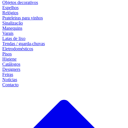
Objetos decorativos
Espelhos
Relógios
Prateleiras para vinhos
Sinalização
Manequins
Varais
Latas de lixo
Tendas / guarda-chuvas
Eletrodomésticos
Pisos
Higiene
Catálogos
Designers
Feiras
Notícias
Contacto