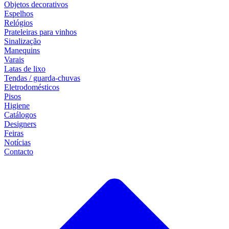
Objetos decorativos
Espelhos
Relógios
Prateleiras para vinhos
Sinalização
Manequins
Varais
Latas de lixo
Tendas / guarda-chuvas
Eletrodomésticos
Pisos
Higiene
Catálogos
Designers
Feiras
Notícias
Contacto