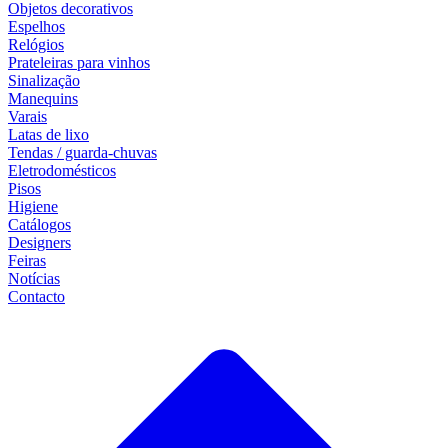
Objetos decorativos
Espelhos
Relógios
Prateleiras para vinhos
Sinalização
Manequins
Varais
Latas de lixo
Tendas / guarda-chuvas
Eletrodomésticos
Pisos
Higiene
Catálogos
Designers
Feiras
Notícias
Contacto