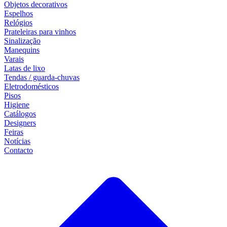
Objetos decorativos
Espelhos
Relógios
Prateleiras para vinhos
Sinalização
Manequins
Varais
Latas de lixo
Tendas / guarda-chuvas
Eletrodomésticos
Pisos
Higiene
Catálogos
Designers
Feiras
Notícias
Contacto