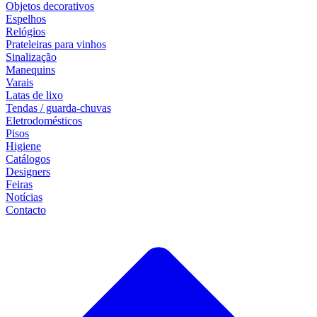
Objetos decorativos
Espelhos
Relógios
Prateleiras para vinhos
Sinalização
Manequins
Varais
Latas de lixo
Tendas / guarda-chuvas
Eletrodomésticos
Pisos
Higiene
Catálogos
Designers
Feiras
Notícias
Contacto