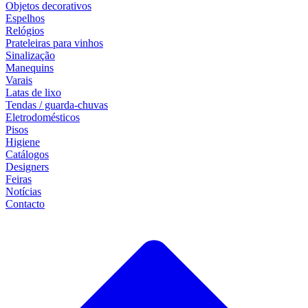
Objetos decorativos
Espelhos
Relógios
Prateleiras para vinhos
Sinalização
Manequins
Varais
Latas de lixo
Tendas / guarda-chuvas
Eletrodomésticos
Pisos
Higiene
Catálogos
Designers
Feiras
Notícias
Contacto